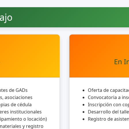
ajo
o
En I
ntes de GADs
Oferta de capacit
s, asociaciones
Convocatoria a ins
opias de cédula
Inscripción con co
eres institucionales
Desarrollo del tall
uipamiento o locación)
Registro de asisten
materiales y registro