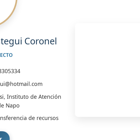
stegui Coronel
YECTO
8305334
gui@hotmail.com
, Instituto de Atención
 de Napo
nsferencia de recursos
r