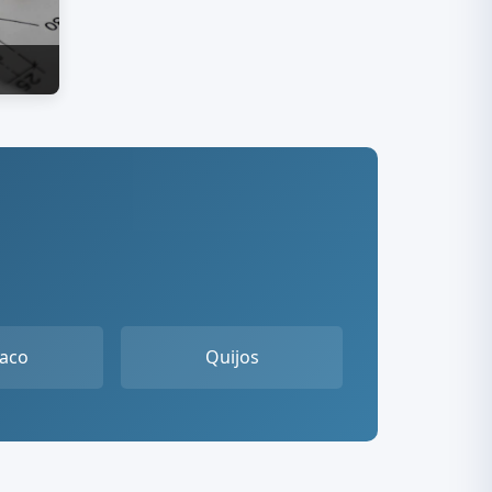
haco
Quijos